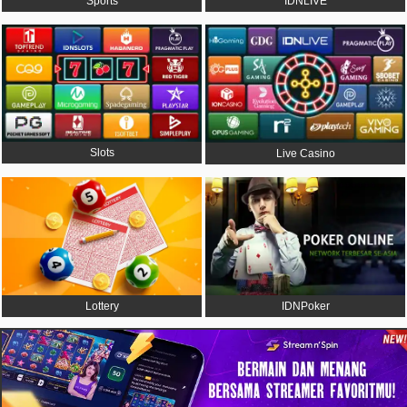
Sports
IDNLIVE
Referral
Promosi
Hubungi Kami
Live Chat
Slots
Live Casino
Pengaduan Customer
Pilih Bahasa:
MASUK
DAFTAR
Lottery
IDNPoker
&copy; BOLA81 : Game slot terjangkau kesempatan
mendapatkan hadiah setiap hari.. Hak Cipta
Dilindungi.