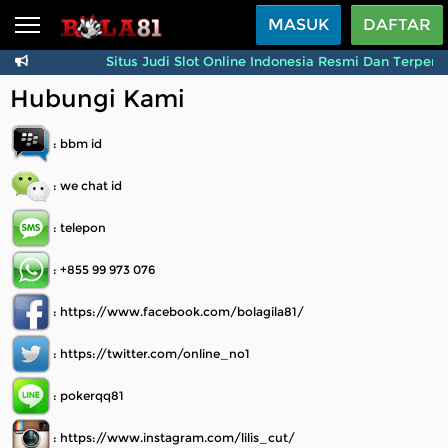
Beranda
MASUK
DAFTAR
Situs Judi Slot Online Indonesia Resmi Dan Terperc
Sports
BARU
PROMO
Hubungi Kami
Live Casino
BARU
IDNPoker
: bbm id
BARU
Slots
: we chat id
PROMO
IDNLIVE
: telepon
BARU
Stream N Spin
: +855 99 973 076
Arcade
PROMO
: https://www.facebook.com/bolagila81/
Table Games
: https://twitter.com/online_no1
Lottery
BARU
PROMO
: pokerqq81
IDNRaffle
: https://www.instagram.com/lilis_cut/