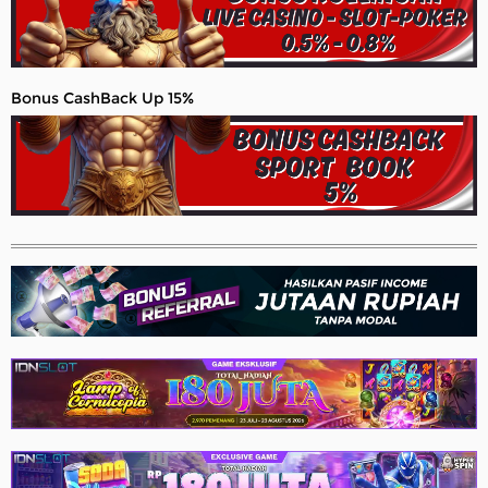
Referral
Promosi
Bonus CashBack Up 15%
Hubungi Kami
Live Chat
Pengaduan Customer
Pilih Bahasa:
MASUK
DAFTAR
&copy; BOLA81 : Game slot terjangkau
kesempatan mendapatkan hadiah setiap hari..
Hak Cipta Dilindungi.