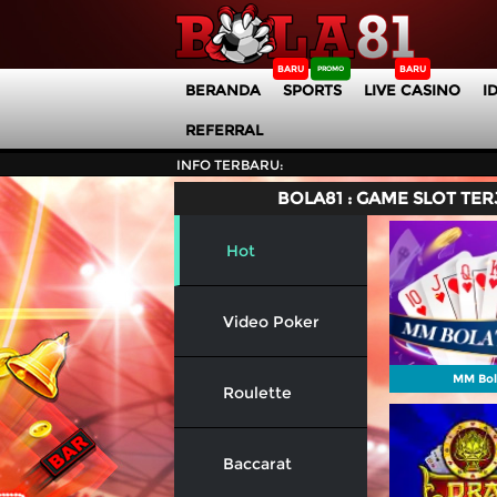
BARU
BARU
PROMO
BERANDA
SPORTS
LIVE CASINO
I
REFERRAL
INFO TERBARU:
BOLA81 : GAME SLOT T
Hot
Video Poker
MM Bol
Roulette
Baccarat