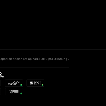
atkan hadiah setiap hari..Hak Cipta Dilindungi.