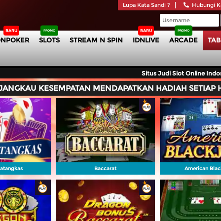
Lupa Kata Sandi ?
Hubungi K
BARU
BARU
PROMO
PROMO
DNPOKER
SLOTS
STREAM N SPIN
IDNLIVE
ARCADE
TAB
Situs Judi Slot Online Indon
ERJANGKAU KESEMPATAN MENDAPATKAN HADIAH SETIAP H
atangkas
Baccarat
American Blac